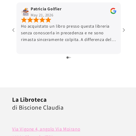
Patricia Golfier
May 21, 2026
Ho acquistato un libro presso questa libreria
senza conoscerla in precedenza e ne sono
rimasta sinceramente colpita. A differenza delle
grandi piattaforme online, ho trovato una
comunicazione autentica e una reale attenzione
verso il cliente, anche nei dettagli pratici come
la scelta del punto di ritiro. Il pacco era
preparato con una cura rara: imballaggio
impeccabile, un piccolo messaggio scritto a
mano e quella sensazione, sempre più difficile
da trovare oggi, che dietro all’ordine ci sia
La Libroteca
davvero una persona. Ciò che ho apprezzato
di Biscione Claudia
ancora di più è che tutta questa attenzione è
stata riservata anche a un semplice libro usato.
Non ho avuto l’impressione di acquistare un
prodotto “di seconda mano”, ma di ricevere un
Via Vigone 4, angolo Via Moirano
libro trattato con rispetto e passione.