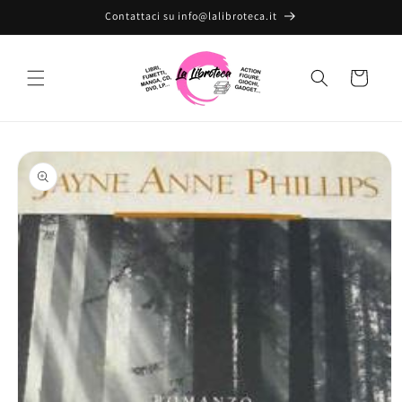
Vai
Contattaci su info@lalibroteca.it
direttamente
ai contenuti
Carrello
Passa alle
informazioni
sul prodotto