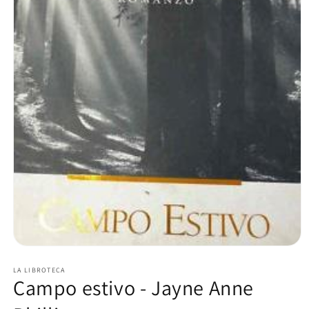
Apri
contenuti
multimediali
LA LIBROTECA
Campo estivo - Jayne Anne
1
in
finestra