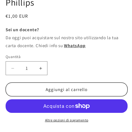
Phillips
modale
Prezzo
€1,00 EUR
di
Sei un docente?
listino
Da oggi puoi acquistare sul nostro sito utilizzando la tua
carta docente. Chiedi info su
WhatsApp
Quantità
Diminuisci
Aumenta
quantità
quantità
per
per
Campo
Campo
Aggiungi al carrello
estivo
estivo
-
-
Jayne
Jayne
Anne
Anne
Phillips
Phillips
Altre opzioni di pagamento