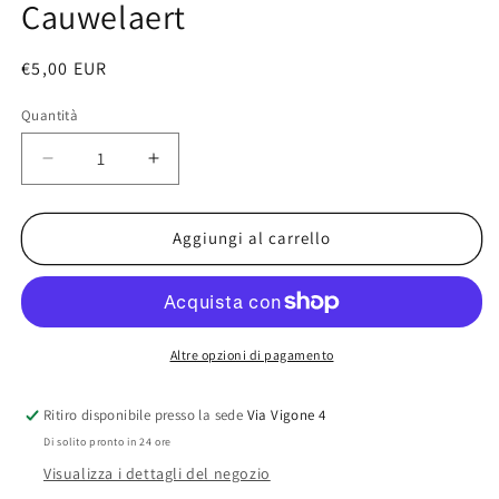
Cauwelaert
modale
Prezzo
€5,00 EUR
di
Quantità
listino
Diminuisci
Aumenta
quantità
quantità
per
per
Fuori
Fuori
Aggiungi al carrello
di
di
me
me
-
-
Didier
Didier
van
van
Altre opzioni di pagamento
Cauwelaert
Cauwelaert
Ritiro disponibile presso la sede
Via Vigone 4
Di solito pronto in 24 ore
Visualizza i dettagli del negozio