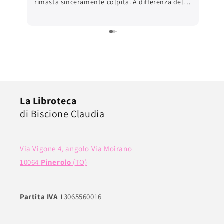
rimasta sinceramente colpita. A differenza delle
grandi piattaforme online, ho trovato una
comunicazione autentica e una reale attenzione
verso il cliente, anche nei dettagli pratici come
la scelta del punto di ritiro. Il pacco era
preparato con una cura rara: imballaggio
impeccabile, un piccolo messaggio scritto a
mano e quella sensazione, sempre più difficile
da trovare oggi, che dietro all’ordine ci sia
La Libroteca
davvero una persona. Ciò che ho apprezzato
di Biscione Claudia
ancora di più è che tutta questa attenzione è
stata riservata anche a un semplice libro usato.
Non ho avuto l’impressione di acquistare un
prodotto “di seconda mano”, ma di ricevere un
Via Vigone 4, angolo Via Moirano
libro trattato con rispetto e passione.
10064
Pinerolo
(TO)
Professionalità, gentilezza e qualità del servizio
davvero notevoli. Un’esperienza che merita di
essere sottolineata.
Partita IVA
13065560016