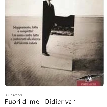
Apri
contenuti
multimediali
LA LIBROTECA
Fuori di me - Didier van
1
in
finestra