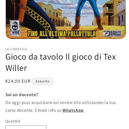
Apri
contenuti
multimediali
LA LIBROTECA
Gioco da tavolo Il gioco di Tex
1
in
finestra
Willer
modale
Prezzo
€24,00 EUR
Esaurito
di
listino
Sei un docente?
Da oggi puoi acquistare sul nostro sito utilizzando la tua
carta docente. Chiedi info su
WhatsApp
Quantità