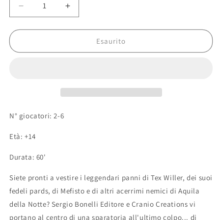
Diminuisci
Aumenta
quantità
quantità
per
per
Gioco
Gioco
Esaurito
da
da
tavolo
tavolo
Il
Il
gioco
gioco
di
di
Tex
Tex
Willer
Willer
N° giocatori:
2-6
Età:
+14
Durata:
60'
Siete pronti a vestire i leggendari panni di Tex Willer, dei suoi
fedeli pards, di Mefisto e di altri acerrimi nemici di Aquila
della Notte? Sergio Bonelli Editore e Cranio Creations vi
portano al centro di una sparatoria all'ultimo colpo... di