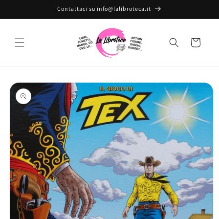
Vai
Contattaci su info@lalibroteca.it
direttamente
ai contenuti
Carrello
Passa alle
informazioni
sul prodotto