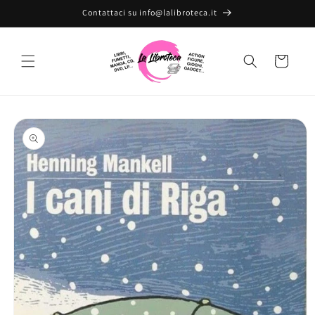
Vai
Contattaci su info@lalibroteca.it
direttamente
ai contenuti
Carrello
Passa alle
informazioni
sul prodotto