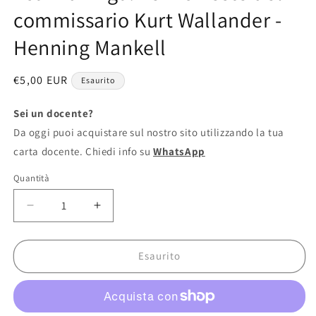
finestra
commissario Kurt Wallander -
modale
Henning Mankell
Prezzo
€5,00 EUR
Esaurito
di
listino
Sei un docente?
Da oggi puoi acquistare sul nostro sito utilizzando la tua
carta docente. Chiedi info su
WhatsApp
Quantità
Diminuisci
Aumenta
quantità
quantità
per
per
I
I
Esaurito
cani
cani
di
di
Riga.
Riga.
Le
Le