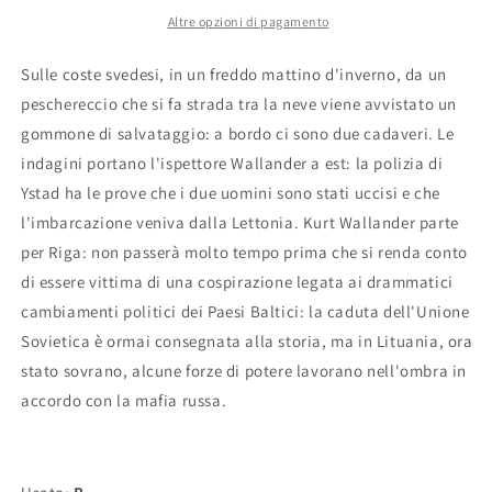
inchieste
inchieste
Altre opzioni di pagamento
del
del
commissario
commissario
Sulle coste svedesi, in un freddo mattino d'inverno, da un
Kurt
Kurt
peschereccio che si fa strada tra la neve viene avvistato un
Wallander
Wallander
gommone di salvataggio: a bordo ci sono due cadaveri. Le
-
-
Henning
Henning
indagini portano l'ispettore Wallander a est: la polizia di
Mankell
Mankell
Ystad ha le prove che i due uomini sono stati uccisi e che
l'imbarcazione veniva dalla Lettonia. Kurt Wallander parte
per Riga: non passerà molto tempo prima che si renda conto
di essere vittima di una cospirazione legata ai drammatici
cambiamenti politici dei Paesi Baltici: la caduta dell'Unione
Sovietica è ormai consegnata alla storia, ma in Lituania, ora
stato sovrano, alcune forze di potere lavorano nell'ombra in
accordo con la mafia russa.