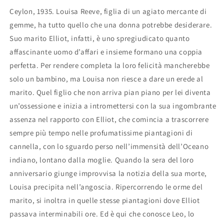
Dinah
Dinah
Ceylon, 1935. Louisa Reeve, figlia di un agiato mercante di
Jefferies
Jefferies
gemme, ha tutto quello che una donna potrebbe desiderare.
Suo marito Elliot, infatti, è uno spregiudicato quanto
affascinante uomo d’affari e insieme formano una coppia
perfetta. Per rendere completa la loro felicità mancherebbe
solo un bambino, ma Louisa non riesce a dare un erede al
marito. Quel figlio che non arriva pian piano per lei diventa
un’ossessione e inizia a intromettersi con la sua ingombrante
assenza nel rapporto con Elliot, che comincia a trascorrere
sempre più tempo nelle profumatissime piantagioni di
cannella, con lo sguardo perso nell’immensità dell’Oceano
indiano, lontano dalla moglie. Quando la sera del loro
anniversario giunge improvvisa la notizia della sua morte,
Louisa precipita nell’angoscia. Ripercorrendo le orme del
marito, si inoltra in quelle stesse piantagioni dove Elliot
passava interminabili ore. Ed è qui che conosce Leo, lo