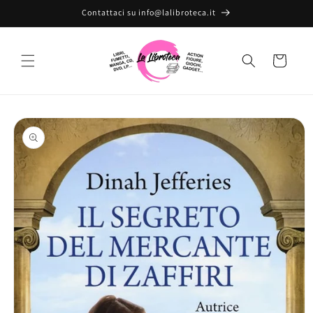
Vai
Contattaci su info@lalibroteca.it
direttamente
ai contenuti
Carrello
Passa alle
informazioni
sul prodotto