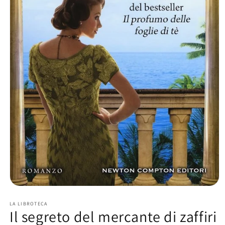
Apri
contenuti
multimediali
LA LIBROTECA
Il segreto del mercante di zaffiri
1
in