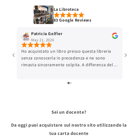
La Libroteca
83 Google Reviews
Patricia Golfier
May 21, 2026
Ho acquistato un libro presso questa libreria
senza conoscerla in precedenza e ne sono
rimasta sinceramente colpita. A differenza delle
grandi piattaforme online, ho trovato una
comunicazione autentica e una reale attenzione
verso il cliente, anche nei dettagli pratici come
la scelta del punto di ritiro. Il pacco era
preparato con una cura rara: imballaggio
impeccabile, un piccolo messaggio scritto a
Sei un docente?
mano e quella sensazione, sempre più difficile
da trovare oggi, che dietro all’ordine ci sia
Da oggi puoi acquistare sul nostro sito utilizzando la
davvero una persona. Ciò che ho apprezzato
ancora di più è che tutta questa attenzione è
tua carta docente