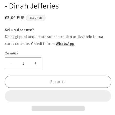
finestra
- Dinah Jefferies
modale
Prezzo
€3,00 EUR
Esaurito
di
listino
Sei un docente?
Da oggi puoi acquistare sul nostro sito utilizzando la tua
carta docente. Chiedi info su
WhatsApp
Quantità
Diminuisci
Aumenta
quantità
quantità
per
per
Il
Il
Esaurito
segreto
segreto
del
del
mercante
mercante
di
di
zaffiri
zaffiri
-
-