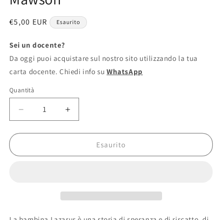
Prezzo
€5,00 EUR
Esaurito
di
listino
Sei un docente?
Da oggi puoi acquistare sul nostro sito utilizzando la tua
carta docente. Chiedi info su
WhatsApp
Quantità
Diminuisci
Aumenta
quantità
quantità
per
per
La
La
Esaurito
Bambina
Bambina
Lazarus
Lazarus
-
-
Robert
Robert
Mawson
Mawson
La bambina Lazarus è una storia di speranza e di riscatto, di