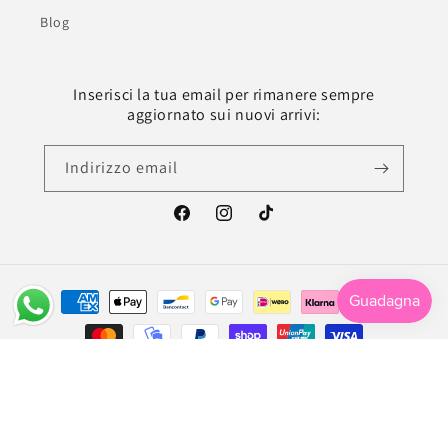
Blog
Inserisci la tua email per rimanere sempre
aggiornato sui nuovi arrivi:
Indirizzo email
Facebook
Instagram
TikTok
Metodi
di
pagamento
© 2026,
La Libroteca
| Handmade with ♥
Raffaele Cirillo - Graphic, Web & UX/UI
Designer
Informativa sulla privacy
Termini e condizioni del servizio
Recapiti
Informativa sui rimborsi