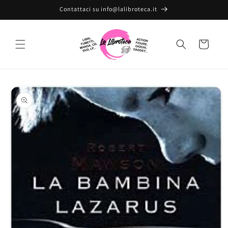
Vai
Contattaci su info@lalibroteca.it
direttamente
ai contenuti
Carrello
Passa alle
informazioni
sul prodotto