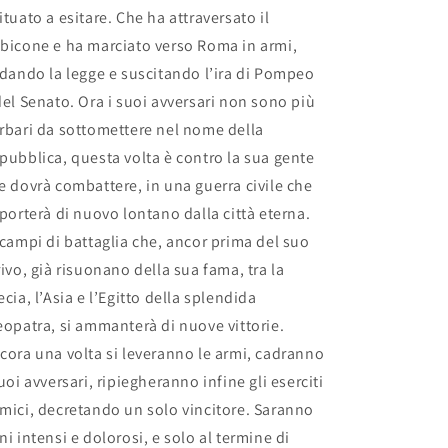
ituato a esitare. Che ha attraversato il
bicone e ha marciato verso Roma in armi,
idando la legge e suscitando l’ira di Pompeo
del Senato. Ora i suoi avversari non sono più
rbari da sottomettere nel nome della
pubblica, questa volta è contro la sua gente
e dovrà combattere, in una guerra civile che
 porterà di nuovo lontano dalla città eterna.
 campi di battaglia che, ancor prima del suo
rivo, già risuonano della sua fama, tra la
ecia, l’Asia e l’Egitto della splendida
eopatra, si ammanterà di nuove vittorie.
cora una volta si leveranno le armi, cadranno
suoi avversari, ripiegheranno infine gli eserciti
mici, decretando un solo vincitore. Saranno
ni intensi e dolorosi, e solo al termine di