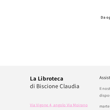
Da og
La Libroteca
Assis
di Biscione Claudia
Il nos
dispo
Via Vigone 4, angolo Via Moirano
marte