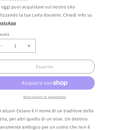
stino
 oggi puoi acquistare sul nostro sito
ilizzando la tua carta docente. Chiedi info su
atsApp
antità
Diminuisci
Aumenta
quantità
quantità
per
per
La
La
Esaurito
caduta
caduta
dell&#39;aquila
dell&#39;aquila
-
-
Conn
Conn
Iggulden
Iggulden
Altre opzioni di pagamento
r alcuni Cesare è il nome di un traditore della
tria, per altri quello di un eroe. Un destino
ranamente ambiguo per un uomo che non è