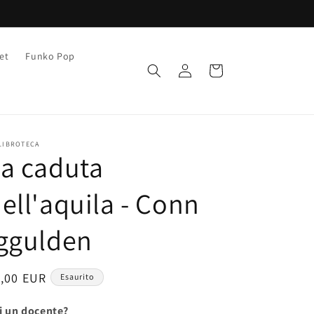
et
Funko Pop
Accedi
Carrello
LIBROTECA
a caduta
ell'aquila - Conn
ggulden
rezzo
1,00 EUR
Esaurito
i un docente?