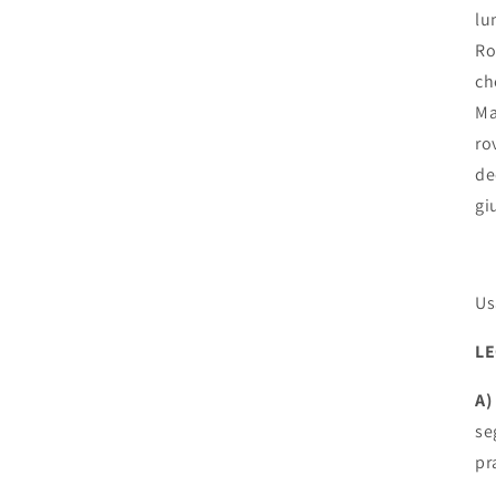
lu
Ro
ch
Ma
ro
de
gi
Us
L
A)
se
pr