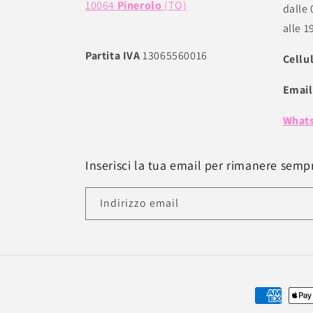
10064
Pinerolo
(TO)
dalle 
alle 1
Partita IVA
13065560016
Cellu
Email
What
Inserisci la tua email per rimanere sempr
Indirizzo email
Metodi