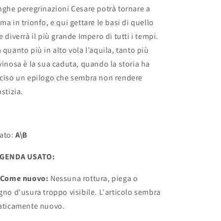
nghe peregrinazioni Cesare potrà tornare a
ma in trionfo, e qui gettare le basi di quello
e diverrà il più grande Impero di tutti i tempi.
 quanto più in alto vola l’aquila, tanto più
vinosa è la sua caduta, quando la storia ha
ciso un epilogo che sembra non rendere
ustizia.
ato:
A\B
EGENDA USATO:
 Come nuovo:
Nessuna rottura, piega o
gno d'usura troppo visibile. L'articolo sembra
aticamente nuovo.