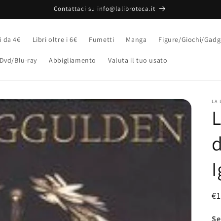
Contattaci su info@lalibroteca.it
i da 4€
Libri oltre i 6€
Fumetti
Manga
Figure/Giochi/Gadg
Dvd/Blu-ray
Abbigliamento
Valuta il tuo usato
LA 
L
d
I
P
€
di
Se