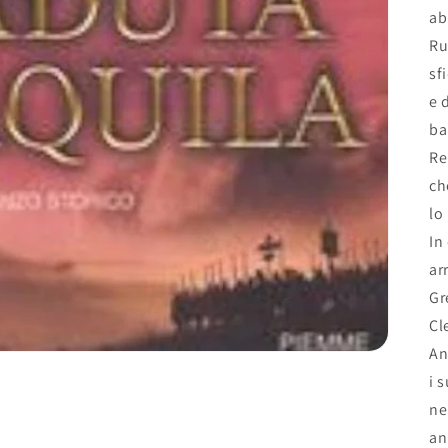
ab
Ru
sf
e 
ba
Re
ch
lo
In
ar
Gr
Cl
An
i 
ne
an