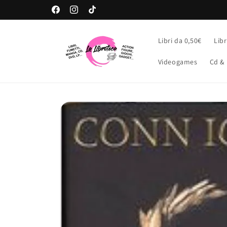
Vai
direttamente
Facebook
Instagram
TikTok
ai contenuti
Libri da 0,50€
Libr
Videogames
Cd & 
Passa alle
informazioni
sul prodotto