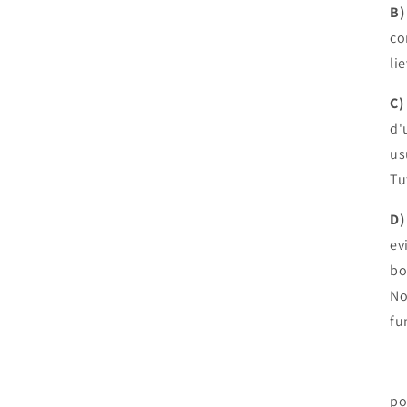
B)
co
li
C)
d'
us
Tu
D)
ev
bo
No
fu
po