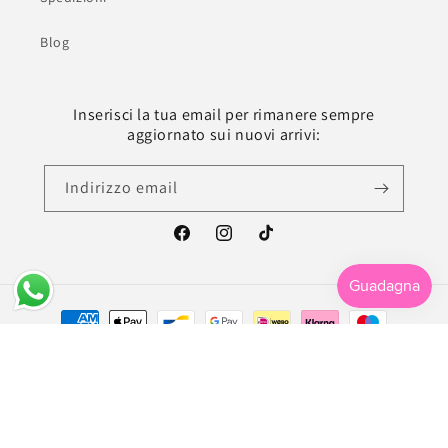
Blog
Inserisci la tua email per rimanere sempre
aggiornato sui nuovi arrivi:
Indirizzo email
Facebook
Instagram
TikTok
Metodi
di
pagamento
© 2026,
La Libroteca
| Handmade with ♥
Raffaele Cirillo - Graphic, Web & UX/UI
Designer
Informativa sulla privacy
Termini e condizioni del servizio
Recapiti
Informativa sui rimborsi