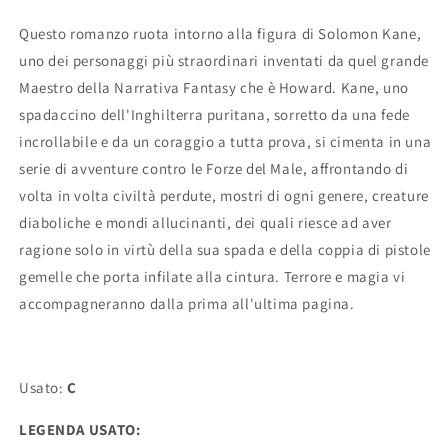
E.
E.
Howard
Howard
Questo romanzo ruota intorno alla figura di Solomon Kane,
uno dei personaggi più straordinari inventati da quel grande
Maestro della Narrativa Fantasy che è Howard. Kane, uno
spadaccino dell'Inghilterra puritana, sorretto da una fede
incrollabile e da un coraggio a tutta prova, si cimenta in una
serie di avventure contro le Forze del Male, affrontando di
volta in volta civiltà perdute, mostri di ogni genere, creature
diaboliche e mondi allucinanti, dei quali riesce ad aver
ragione solo in virtù della sua spada e della coppia di pistole
gemelle che porta infilate alla cintura. Terrore e magia vi
accompagneranno dalla prima all'ultima pagina.
Usato:
C
LEGENDA USATO: