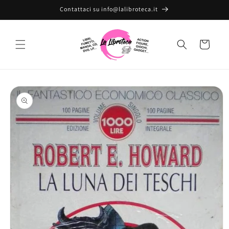
Vai
Contattaci su info@lalibroteca.it
direttamente
ai contenuti
Carrello
Passa alle
informazioni
sul prodotto