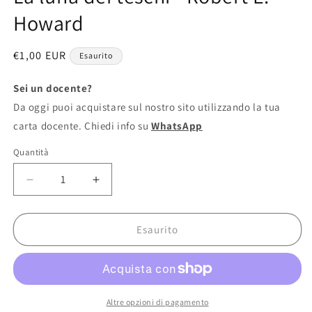
finestra
Howard
modale
Prezzo
€1,00 EUR
Esaurito
di
listino
Sei un docente?
Da oggi puoi acquistare sul nostro sito utilizzando la tua
carta docente. Chiedi info su
WhatsApp
Quantità
Diminuisci
Aumenta
quantità
quantità
per
per
La
La
Esaurito
luna
luna
dei
dei
teschi
teschi
-
-
Robert
Robert
Altre opzioni di pagamento