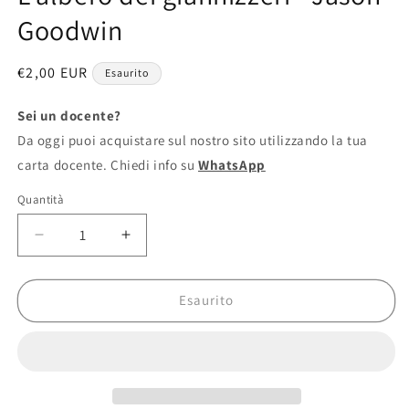
finestra
Goodwin
modale
Prezzo
€2,00 EUR
Esaurito
di
listino
Sei un docente?
Da oggi puoi acquistare sul nostro sito utilizzando la tua
carta docente. Chiedi info su
WhatsApp
Quantità
Diminuisci
Aumenta
quantità
quantità
per
per
L&#39;albero
L&#39;albero
Esaurito
dei
dei
giannizzeri
giannizzeri
-
-
Jason
Jason
Goodwin
Goodwin