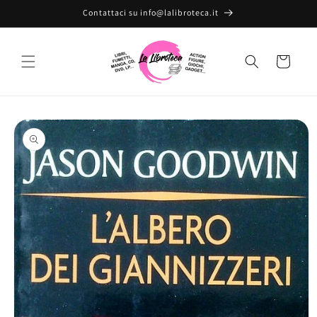
Vai
Contattaci su info@lalibroteca.it
direttamente
ai contenuti
Carrello
Passa alle
informazioni
sul prodotto