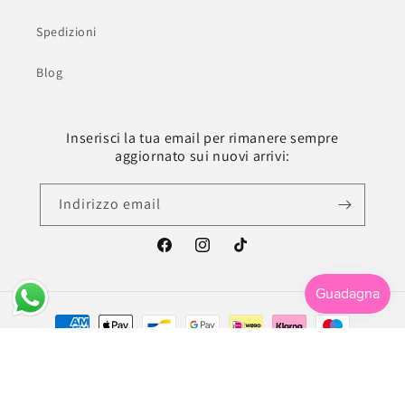
Spedizioni
Blog
Inserisci la tua email per rimanere sempre
aggiornato sui nuovi arrivi:
Indirizzo email
Facebook
Instagram
TikTok
Metodi
di
pagamento
© 2026,
La Libroteca
| Handmade with ♥
Raffaele Cirillo - Graphic, Web & UX/UI