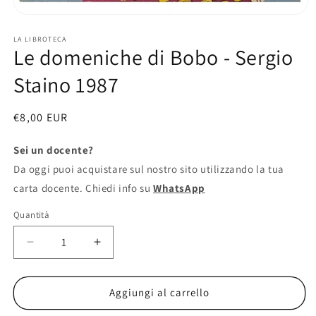
Apri
contenuti
multimediali
LA LIBROTECA
Le domeniche di Bobo - Sergio
1
in
finestra
Staino 1987
modale
Prezzo
€8,00 EUR
di
Sei un docente?
listino
Da oggi puoi acquistare sul nostro sito utilizzando la tua
carta docente. Chiedi info su
WhatsApp
Quantità
Diminuisci
Aumenta
quantità
quantità
per
per
Le
Le
Aggiungi al carrello
domeniche
domeniche