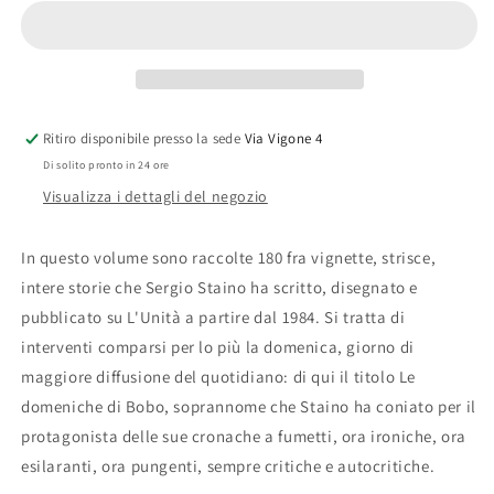
di
di
Bobo
Bobo
-
-
Sergio
Sergio
Staino
Staino
1987
1987
Ritiro disponibile presso la sede
Via Vigone 4
Di solito pronto in 24 ore
Visualizza i dettagli del negozio
In questo volume sono raccolte 180 fra vignette, strisce,
intere storie che Sergio Staino ha scritto, disegnato e
pubblicato su L'Unità a partire dal 1984. Si tratta di
interventi comparsi per lo più la domenica, giorno di
maggiore diffusione del quotidiano: di qui il titolo Le
domeniche di Bobo, soprannome che Staino ha coniato per il
protagonista delle sue cronache a fumetti, ora ironiche, ora
esilaranti, ora pungenti, sempre critiche e autocritiche.