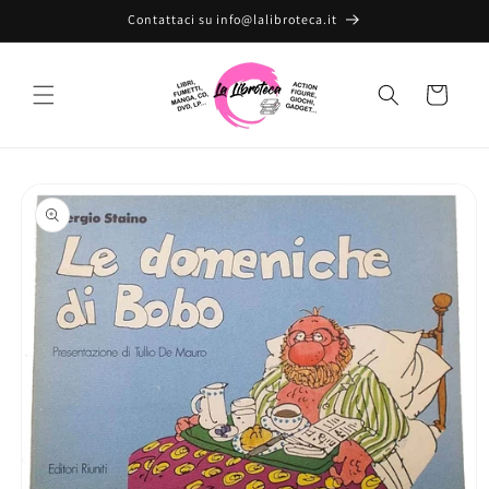
Vai
Contattaci su info@lalibroteca.it
direttamente
ai contenuti
Carrello
Passa alle
informazioni
sul prodotto