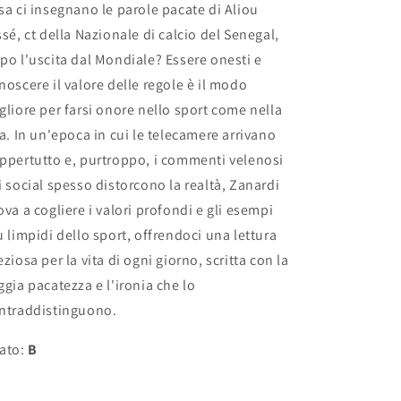
sa ci insegnano le parole pacate di Aliou
ssé, ct della Nazionale di calcio del Senegal,
po l'uscita dal Mondiale? Essere onesti e
noscere il valore delle regole è il modo
gliore per farsi onore nello sport come nella
ta. In un'epoca in cui le telecamere arrivano
ppertutto e, purtroppo, i commenti velenosi
i social spesso distorcono la realtà, Zanardi
ova a cogliere i valori profondi e gli esempi
ù limpidi dello sport, offrendoci una lettura
eziosa per la vita di ogni giorno, scritta con la
ggia pacatezza e l'ironia che lo
ntraddistinguono.
ato:
B