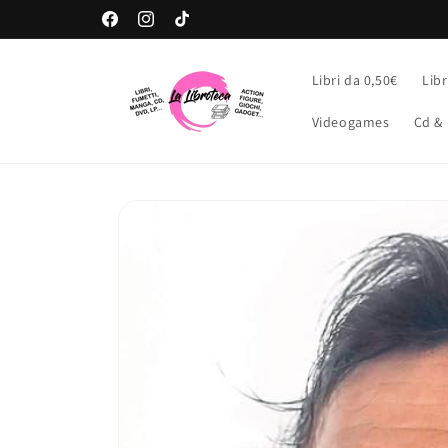
Vai
direttamente
Facebook
Instagram
TikTok
ai contenuti
Libri da 0,50€
Libr
Videogames
Cd & 
Passa alle
informazioni
sul prodotto