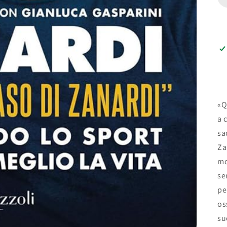
«Q
a 
sa
Za
mo
se
pe
os
su