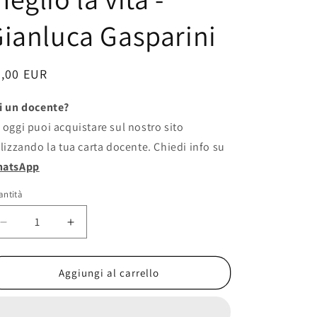
ianluca Gasparini
rezzo
3,00 EUR
i un docente?
stino
 oggi puoi acquistare sul nostro sito
ilizzando la tua carta docente. Chiedi info su
atsApp
antità
Diminuisci
Aumenta
quantità
quantità
per
per
«Quel
«Quel
Aggiungi al carrello
ficcanaso
ficcanaso
di
di