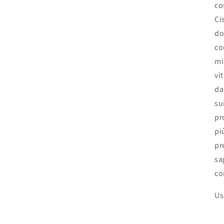
co
Ci
do
co
mi
vi
da
su
pr
pi
pr
sa
co
Us