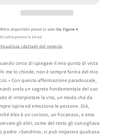
Zanardi».
Zanardi».
Osservando
Osservando
lo
lo
sport
sport
ho
ho
Ritiro disponibile presso la sede
Via Vigone 4
capito
capito
Di solito pronto in 24 ore
meglio
meglio
la
la
Visualizza i dettagli del negozio
vita
vita
-
-
uando cerco di spiegare il mio punto di vista
Gianluca
Gianluca
Gasparini
Gasparini
chi me lo chiede, non è sempre farina del mio
cco.» Con questa affermazione paradossale,
nardi svela un segreto fondamentale del suo
do di interpretare la vita, un modo che da
mpre ispira ed emoziona le persone. Già,
rché Alex è un curioso, un ficcanaso, e ama
servare gli altri, come del resto gli consigliava
o padre: «Sandrino, si può imparare qualcosa