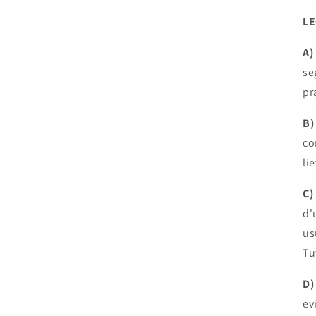
LE
A)
se
pr
B)
co
li
C)
d'
us
Tu
D)
ev