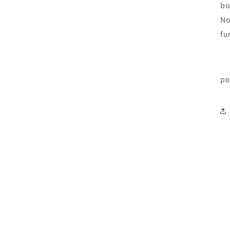
bo
No
fu
po