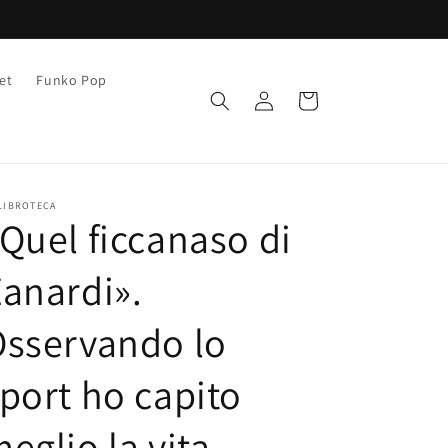
et
Funko Pop
Accedi
Carrello
LIBROTECA
Quel ficcanaso di
anardi».
sservando lo
port ho capito
eglio la vita -