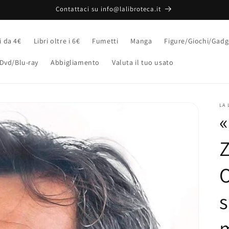
Contattaci su info@lalibroteca.it
i da 4€
Libri oltre i 6€
Fumetti
Manga
Figure/Giochi/Gadg
Dvd/Blu-ray
Abbigliamento
Valuta il tuo usato
LA 
«
Z
O
s
m