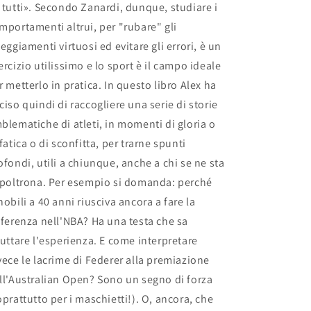
 tutti». Secondo Zanardi, dunque, studiare i
mportamenti altrui, per "rubare" gli
teggiamenti virtuosi ed evitare gli errori, è un
ercizio utilissimo e lo sport è il campo ideale
r metterlo in pratica. In questo libro Alex ha
ciso quindi di raccogliere una serie di storie
blematiche di atleti, in momenti di gloria o
 fatica o di sconfitta, per trarne spunti
ofondi, utili a chiunque, anche a chi se ne sta
 poltrona. Per esempio si domanda: perché
nobili a 40 anni riusciva ancora a fare la
fferenza nell'NBA? Ha una testa che sa
ruttare l'esperienza. E come interpretare
vece le lacrime di Federer alla premiazione
ll'Australian Open? Sono un segno di forza
oprattutto per i maschietti!). O, ancora, che