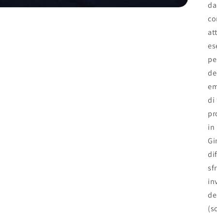
da
co
at
es
pe
de
em
di
pr
in
Gi
di
sf
in
de
(s