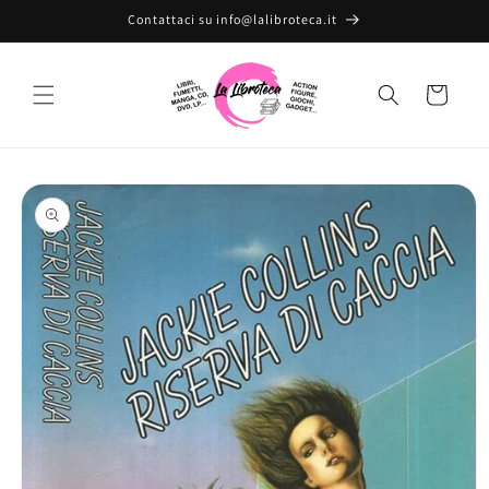
Vai
Contattaci su info@lalibroteca.it
direttamente
ai contenuti
Carrello
Passa alle
informazioni
sul prodotto