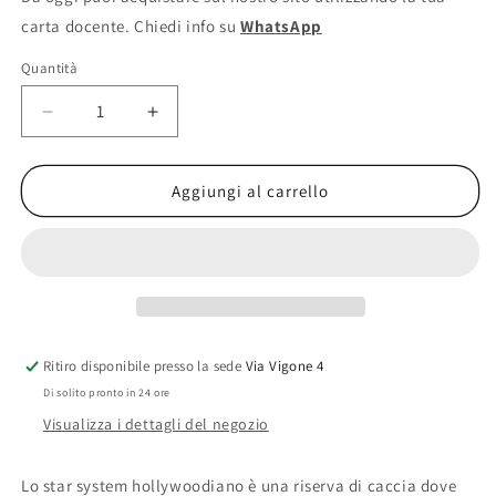
carta docente. Chiedi info su
WhatsApp
Quantità
Diminuisci
Aumenta
quantità
quantità
per
per
Riserva
Riserva
Aggiungi al carrello
di
di
caccia
caccia
-
-
Jackie
Jackie
Collins
Collins
Ritiro disponibile presso la sede
Via Vigone 4
Di solito pronto in 24 ore
Visualizza i dettagli del negozio
Lo star system hollywoodiano è una riserva di caccia dove